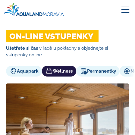
ON‑LINE VSTUPENKY
Ušetřete si čas
v řadě u pokladny a objednejte si
vstupenky online.
Aquapark
Wellness
Permanentky
M