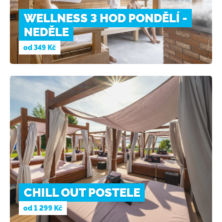
WELLNESS 3 HOD PONDĚLÍ -
NEDĚLE
od
349 Kč
CHILL OUT POSTELE
od
1 299 Kč