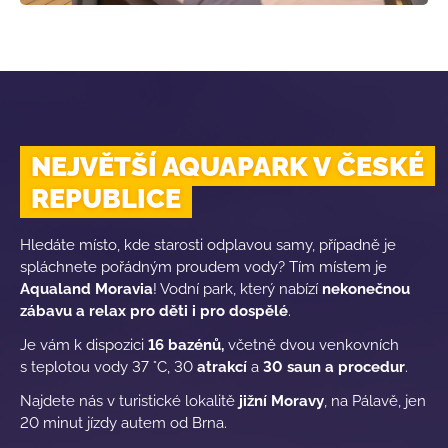
NEJVĚTŠÍ AQUAPARK V ČESKÉ
REPUBLICE
Hledáte místo, kde starosti odplavou samy, případně je
spláchnete pořádným proudem vody? Tím místem je
Aqualand Moravia
! Vodní park, který nabízí
nekonečnou
zábavu a relax pro děti i pro dospělé
.
Je vám k dispozici
16 bazénů,
včetně dvou venkovních
s teplotou vody 37 °C, 30
atrakcí
a
30 saun a procedur
.
Najdete nás v turistické lokalitě
jižní Moravy
, na Pálavě, jen
20 minut jízdy autem od Brna.