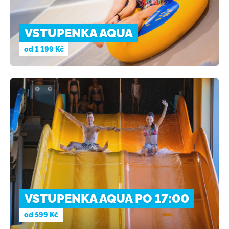
VSTUPENKA AQUA
od
1 199 Kč
VSTUPENKA AQUA PO 17:00
od
599 Kč