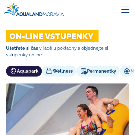
ON‑LINE VSTUPENKY
Ušetřete si čas
v řadě u pokladny a objednejte si
vstupenky online.
Aquapark
Wellness
Permanentky
M