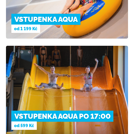
VSTUPENKA AQUA
od
1 199 Kč
VSTUPENKA AQUA PO 17:00
od
599 Kč