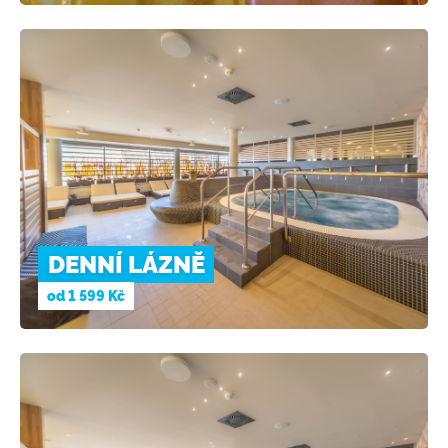
DENNÍ LÁZNĚ
od
1 599 Kč