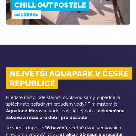
CHILL OUT POSTELE
od
1 299 Kč
NEJVĚTŠÍ AQUAPARK V ČESKÉ
REPUBLICE
Hledáte místo, kde starosti odplavou samy, případně je
spláchnete pořádným proudem vody? Tím místem je
Aqualand Moravia
! Vodní park, který nabízí
nekonečnou
zábavu a relax pro děti i pro dospělé
.
Je vám k dispozici
16 bazénů,
včetně dvou venkovních
s teplotou vody 37 °C, 30
atrakcí
a
30 saun a procedur
.